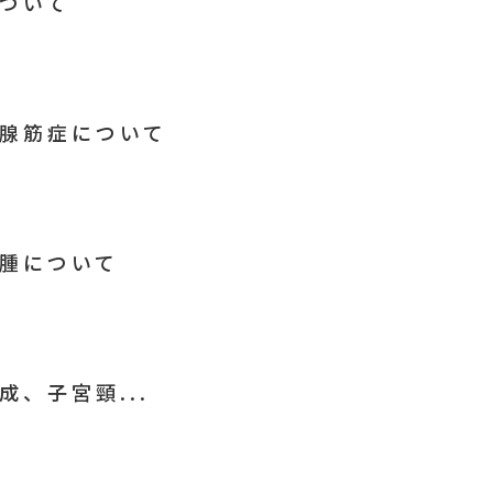
ついて
腺筋症について
腫について
、子宮頸...