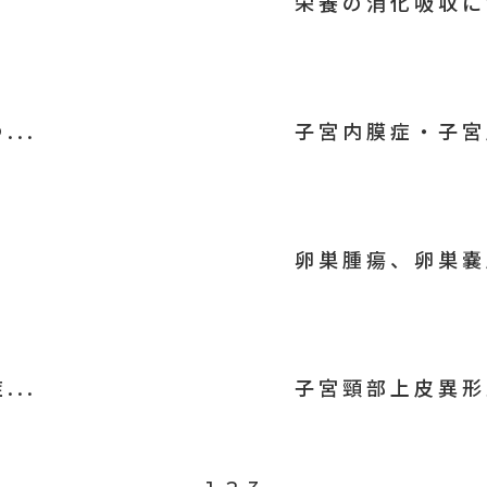
栄養の消化吸収に
..
子宮内膜症・子宮
卵巣腫瘍、卵巣嚢
..
子宮頸部上皮異形成