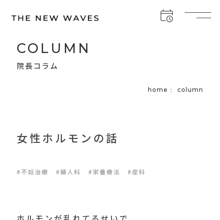
COLUMN
院長コラム
home
column
女性ホルモンの話
#不妊治療
#婦人科
#栄養療法
#産科
ホルモンが乱れてるせいで