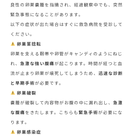
良性の卵巣嚢腫を指摘され、経過観察中でも、突然
緊急事態になることがあります。
以下の症状が出た場合はすぐに救急病院を受診して
ください。
卵巣茎捻転
卵巣を支える靭帯や卵管がキャンディのようにねじ
れ、
急激な強い腹痛
が起こります。時間が経つと血
流が止まり卵巣が壊死してしまうため、
迅速な診断
と早期手術
が必要です。
卵巣破裂
嚢腫が破裂して内容物がお腹の中に漏れ出し、
急激
な腹痛
をきたします。こちらも
緊急手術
が必要にな
ります。
卵巣感染症