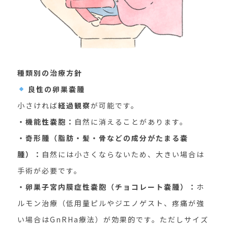
種類別の治療方針
良性の卵巣嚢腫
小さければ
経過観察
が可能です。
・機能性嚢胞：
自然に消えることがあります。
・奇形腫
（脂肪・髪・骨などの成分がたまる嚢
腫）：
自然には小さくならないため、大きい場合は
手術が必要です。
・卵巣子宮内膜症性嚢胞（チョコレート嚢腫）：
ホ
ルモン治療（低用量ピルやジエノゲスト、疼痛が強
い場合はGnRHa療法）が効果的です。ただしサイズ