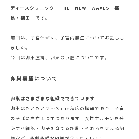
ディースクリニック THE NEW WAVES 福
島・梅田
です。
前回は、子宮体がん、子宮内膜症についてお話しし
ました。
今回は卵巣腫瘍、卵巣のう腫についてです。
卵巣嚢腫について
卵巣はさまざまな組織でできています
卵巣はもともと２～３ｃｍ程度の臓器であり、子宮
のそばに左右１つずつあります。女性ホルモンを分
泌する細胞・卵子を育てる細胞・それらを支える細
胞など、
多種多様な組織
が含まれています。